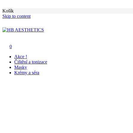
Košík
Skip to content
HB AESTHETICS
Health Beauty & aesthetics
0
Akce !
Čištění a tonizace
Masky
Krémy a séra