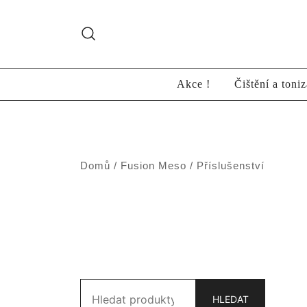
Skip
to
content
Akce !
Čištění a toni
Domů
/
Fusion Meso
/ Příslušenství
Hledat:
HLEDAT