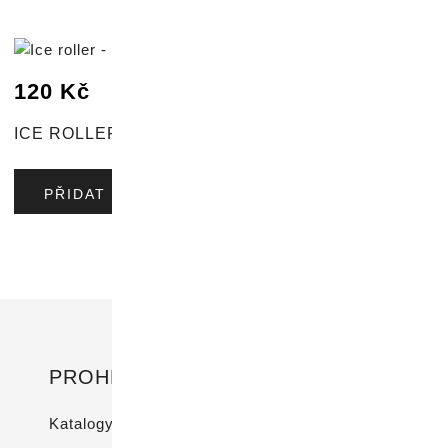
120
Kč
ICE ROLLER – CHLADÍCÍ VÁLEČEK NA OBLIČEJ
PŘIDAT DO KOŠÍKU
PROHLÉDNĚTE SI
I
Katalogy ke stažení
Do