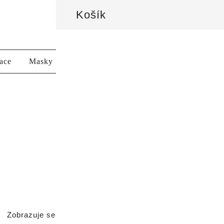
Košík
Health Beauty & aesthetics
HB AESTHETICS
zace
Masky
Krémy a séra
Peelingy
Značky
Zobrazuje se všech 5 výsledků