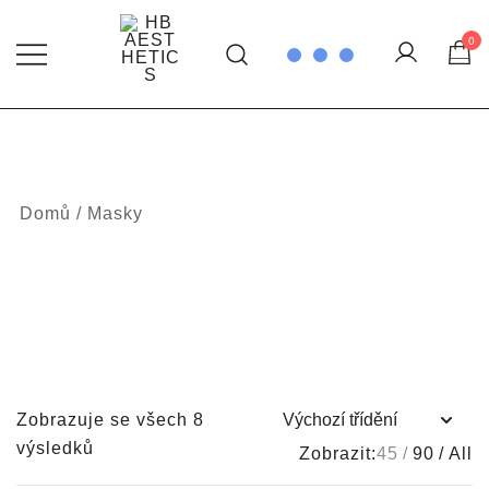
Skip
to
0
content
Health Beauty & aesthetics
HB AESTHETICS
Domů
/ Masky
Zobrazuje se všech 8
výsledků
Zobrazit:
45
90
All