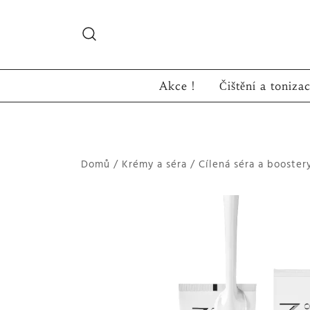
Skip
to
content
Akce !
Čištění a toniza
Domů
/
Krémy a séra
/
Cílená séra a booster