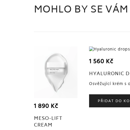
MOHLO BY SE VÁM 
1 560
Kč
HYALURONIC 
Osvěžující krém s 
PŘIDAT DO KO
1 890
Kč
MESO-LIFT
CREAM