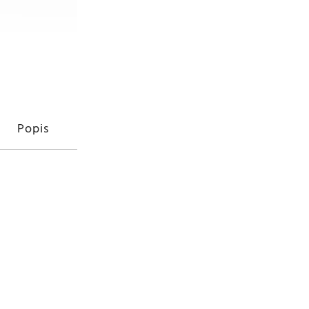
Cena bez DPH: 1 140,50 Kč
Cena za jednotku:
46,00 
Popis
Jak používat
Složení
D