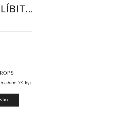
LÍBIT…
DROPS
obsahem XS kyseliny hyaluronové pro maximální hydrataci pl
ŠÍKU