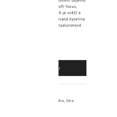
é, kterou lékaři aplikují k obnovení objemu
k. Obsahuje také technologii soft-focus,
sek a rozjasňuje tón pleti. Vůně je svěží a
 směsi citrusových plodů. Zesíťovaná kyselina
odvozený od přírodní kyseliny hyaluronové
oužívá v dermálních výplních.
PŘIDAT DO KOŠÍKU
boostery
,
Fusion Meso
,
Krémy a séra
,
Séra