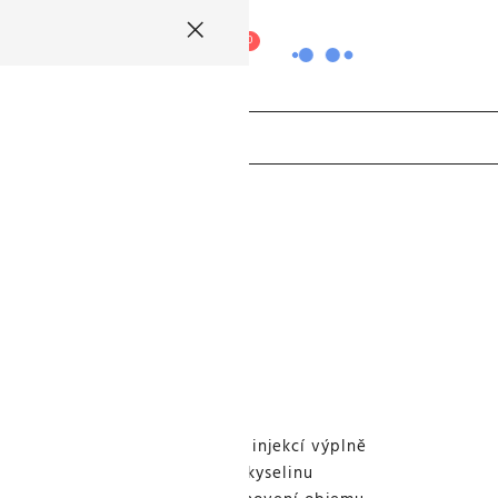
0
ky
Přístroje a doplňky
álně pro prodloužení výsledků injekcí výplně
ceptura obsahuje zesíťovanou kyselinu