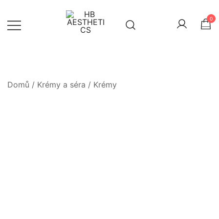
Skip
to
0
content
Health Beauty & aesthetics
HB AESTHETICS
Domů
/
Krémy a séra
/
Krémy