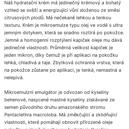
Náš hydratační krém má jedinečný krémový a bohatý
vzhled se svěží a energizující vůní složenou ze směsi
citrusových plodů. Má nečekaně lehkou a tenkou
texturu. Krém je mikroemulze typu olej ve vodě s ultra
jemným dotykem, která se snadno roztírá po pokožce.
Jemné a homogenní rozptýlení kapiček oleje mu dává
jedinečné vlastnosti. Průměrná velikost kapiček je
jeden mikron, díky čemuž je při aplikaci na pokožku
lehká, chladivá a taje. Zbytková ochranná vrstva, která
na pokožce zůstane po aplikaci, je tenká, nemastná a
nelepivá.
Mikroemulzní emulgátor je odvozen od kyseliny
behenové, nasycené mastné kyseliny získávané ze
semen původního druhu amazonského stromu
Pentaclethra macroloba. Má změkčující a zklidňující
vlastnosti, které pomáhají obnovit přirozené oleje