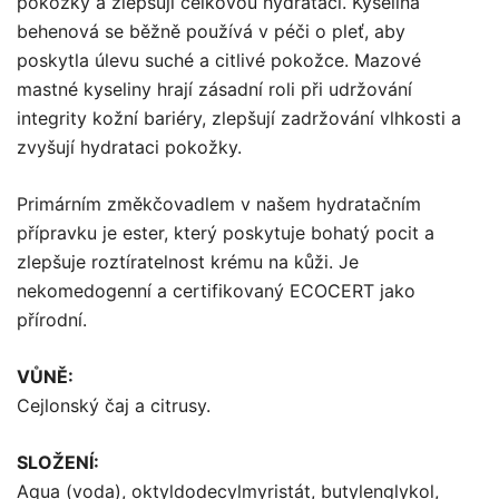
pokožky a zlepšují celkovou hydrataci. Kyselina
behenová se běžně používá v péči o pleť, aby
poskytla úlevu suché a citlivé pokožce. Mazové
mastné kyseliny hrají zásadní roli při udržování
integrity kožní bariéry, zlepšují zadržování vlhkosti a
zvyšují hydrataci pokožky.
Primárním změkčovadlem v našem hydratačním
přípravku je ester, který poskytuje bohatý pocit a
zlepšuje roztíratelnost krému na kůži. Je
nekomedogenní a certifikovaný ECOCERT jako
přírodní.
VŮNĚ:
Cejlonský čaj a citrusy.
SLOŽENÍ:
Aqua (voda), oktyldodecylmyristát, butylenglykol,