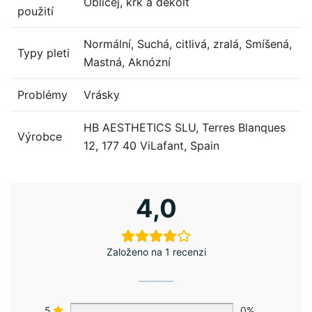
Obličej, krk a dekolt
použití
Normální, Suchá, citlivá, zralá, Smíšená,
Typy pleti
Mastná, Aknózní
Problémy
Vrásky
HB AESTHETICS SLU, Terres Blanques
Výrobce
12, 177 40 ViLafant, Spain
4,0
Založeno na 1 recenzi
5
0%