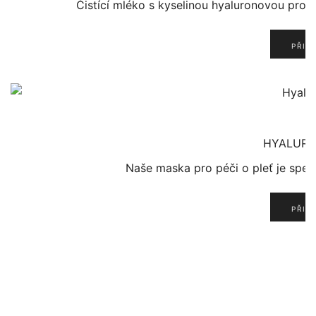
Čistící mléko s kyselinou hyaluronovou pro 
PŘID
HYALURO
Naše maska pro péči o pleť je spec
PŘID