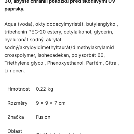
30, abyste chránili pokožku před škodlivými UV
paprsky.
Aqua (voda), oktyldodecylmyristát, butylenglykol,
tribehenin PEG-20 estery, cetylalkohol, glycerin,
hyaluronát sodný, akrylát
sodný/akryloyldimethyltaurát/dimethylakrylamid
crosspolymer, isohexadekan, polysorbát 60,
Triethylene glycol, Phenoxyethanol, Parfém, Citral,
Limonen.
Hmotnost
0.22 kg
Rozměry
9 × 9 × 7 cm
Značka
Fusion
Oblast