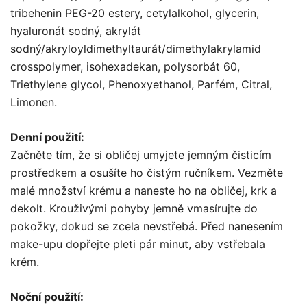
tribehenin PEG-20 estery, cetylalkohol, glycerin,
hyaluronát sodný, akrylát
sodný/akryloyldimethyltaurát/dimethylakrylamid
crosspolymer, isohexadekan, polysorbát 60,
Triethylene glycol, Phenoxyethanol, Parfém, Citral,
Limonen.
Denní použití:
Začněte tím, že si obličej umyjete jemným čisticím
prostředkem a osušíte ho čistým ručníkem. Vezměte
malé množství krému a naneste ho na obličej, krk a
dekolt. Krouživými pohyby jemně vmasírujte do
pokožky, dokud se zcela nevstřebá. Před nanesením
make-upu dopřejte pleti pár minut, aby vstřebala
krém.
Noční použití: