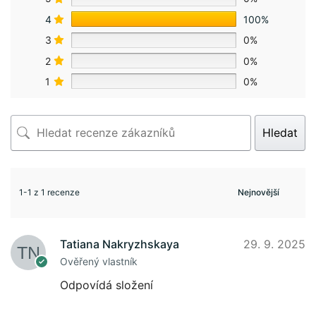
4
100%
3
0%
2
0%
1
0%
Hledat
1-1 z 1 recenze
Tatiana Nakryzhskaya
29. 9. 2025
Ověřený vlastník
Odpovídá složení