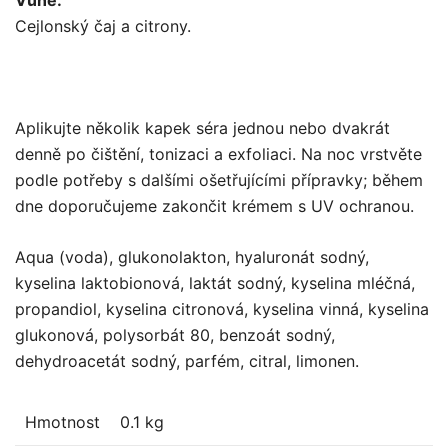
Cejlonský čaj a citrony.
Aplikujte několik kapek séra jednou nebo dvakrát
denně po čištění, tonizaci a exfoliaci. Na noc vrstvěte
podle potřeby s dalšími ošetřujícími přípravky; během
dne doporučujeme zakončit krémem s UV ochranou.
Aqua (voda), glukonolakton, hyaluronát sodný,
kyselina laktobionová, laktát sodný, kyselina mléčná,
propandiol, kyselina citronová, kyselina vinná, kyselina
glukonová, polysorbát 80, benzoát sodný,
dehydroacetát sodný, parfém, citral, limonen.
Hmotnost
0.1 kg