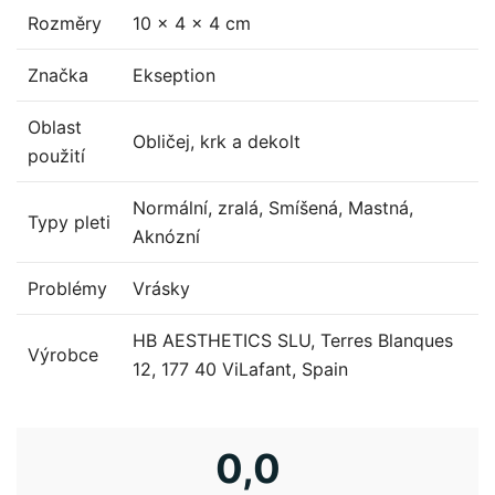
Rozměry
10 × 4 × 4 cm
Značka
Ekseption
Oblast
Obličej, krk a dekolt
použití
Normální, zralá, Smíšená, Mastná,
Typy pleti
Aknózní
Problémy
Vrásky
HB AESTHETICS SLU, Terres Blanques
Výrobce
12, 177 40 ViLafant, Spain
0,0