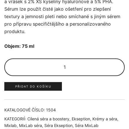
a vrásek s 2% XS kyseliny hyaluronové a 5% PHA.
Sérum lze použít čisté jako ošetření pro zlepšení
textury a jemnosti pleti nebo smíchané s jiným sérem
pro přípravu specifičtějšího a personalizovaného
produktu.
Objem: 75 ml
hyaluronic
PHA
množství
PŘIDAT DO KOŠÍKU
KATALOGOVÉ ČÍSLO:
1504
KATEGORIÍ:
Cílená séra a boostery
,
Ekseption
,
Krémy a séra
,
Mixlab
,
MixLab séra
,
Séra Ekseption
,
Séra MixLab