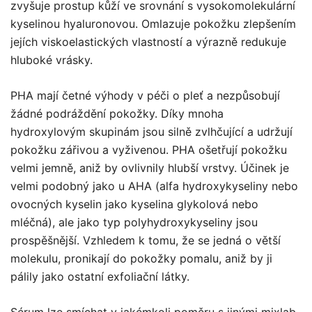
zvyšuje prostup kůží ve srovnání s vysokomolekulární
kyselinou hyaluronovou. Omlazuje pokožku zlepšením
jejích viskoelastických vlastností a výrazně redukuje
hluboké vrásky.
PHA mají četné výhody v péči o pleť a nezpůsobují
žádné podráždění pokožky. Díky mnoha
hydroxylovým skupinám jsou silně zvlhčující a udržují
pokožku zářivou a vyživenou. PHA ošetřují pokožku
velmi jemně, aniž by ovlivnily hlubší vrstvy. Účinek je
velmi podobný jako u AHA (alfa hydroxykyseliny nebo
ovocných kyselin jako kyselina glykolová nebo
mléčná), ale jako typ polyhydroxykyseliny jsou
prospěšnější. Vzhledem k tomu, že se jedná o větší
molekulu, pronikají do pokožky pomalu, aniž by ji
pálily jako ostatní exfoliační látky.
Sérum lze smíchat v jakémkoli poměru s jinými mixlab