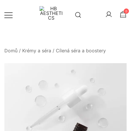
Skip
to
0
content
Health Beauty & aesthetics
HB AESTHETICS
Domů
/
Krémy a séra
/
Cílená séra a boostery