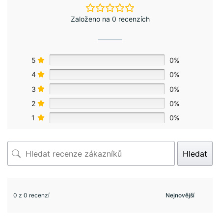
Založeno na 0 recenzích
5
0%
4
0%
3
0%
2
0%
1
0%
Hledat
0 z 0 recenzí